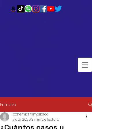
Entrada
bohemiafmmallorca
7 abr 2020
3 min de lectura
¿Cuántos casos y