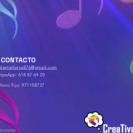
CONTACTO
estamallorca876@gmail.com
tpsApp: 618 87 64 20
éfono
Fijo: 971158737
duciones