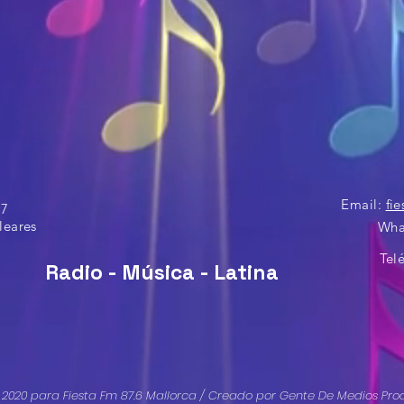
Email:
fi
 17
leares
Wha
Tel
Radio - Música - Latina
 2020 para Fiesta Fm 87.6 Mallorca / Creado por Gente De Medios Pro